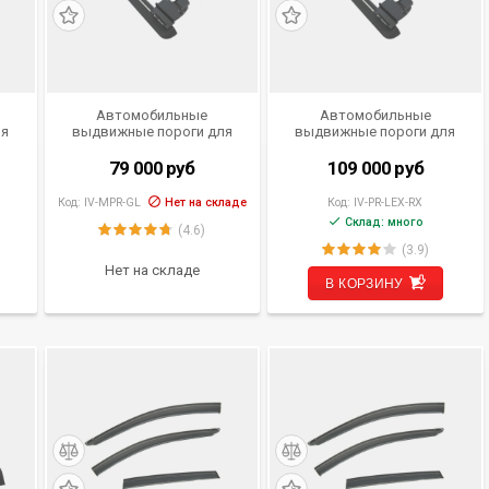
Автомобильные
Автомобильные
ля
выдвижные пороги для
выдвижные пороги для
67)
Mercedes-Benz GL, ML
Lexus RX от 2015 - н.в.
79 000
руб
109 000
руб
Код:
IV-MPR-GL
Нет на складе
Код:
IV-PR-LEX-RX
Склад: много
(4.6)
(3.9)
Нет на складе
В КОРЗИНУ