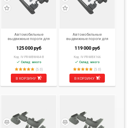
Автомобильные
Автомобильные
выдвижные пороги для
выдвижные пороги для
Mercedes-Benz G Class
Mercedes-Benz GLS (X166)
(W464) от 2019- н.в.
2015- 2019 г.в.
125 000
руб
119 000
руб
Код:
IV-PR-MBW464-B
Код:
IV-PR-MBX166
Склад: много
Склад: много
(5.0)
(5.0)
В КОРЗИНУ
В КОРЗИНУ