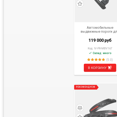
Автомобильные
выдвижные пороги д
Mercedes-Benz GLE (V1
от 2019 - н.в.
119 000
руб
Код:
IV-PR-MBV167
Склад: много
(5.0)
В КОРЗИНУ
РЕКОМЕНДУЕМ