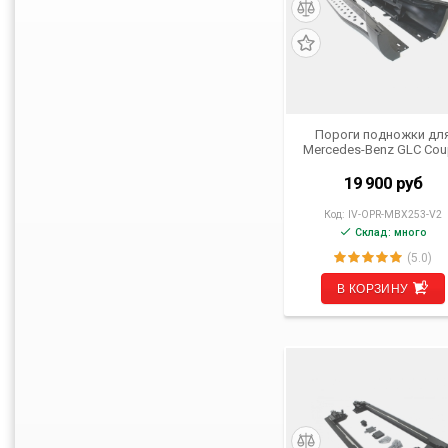
Пороги подножки дл
Mercedes-Benz GLC Co
(C253) от 2019 г.в.
19 900
руб
Код:
IV-OPR-MBX253-V2
Склад: много
(5.0)
В КОРЗИНУ