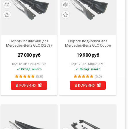
Пороги подножки для
Пороги подножки для
Mercedes-Benz GLC (X253)
Mercedes-Benz GLC Coupe
от 2019 г.в.
(C253) 2016- 2019 г.в.
27 000
руб
19 900
руб
Код:
IV-OPR-MBX253-V2
Код:
IV-OPR-MBC253-V1
Склад: много
Склад: много
(5.0)
(5.0)
В КОРЗИНУ
В КОРЗИНУ