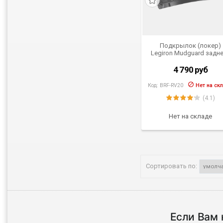
Подкрылок (локер)
Legiron Mudguard задн
крыла для Toyota Rav 
(XA50) от 2019 г.в.
4 790
руб
Код:
BRF-RV20
Нет на ск
(4.1)
Нет на складе
Сортировать по:
Если Вам 