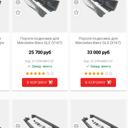
я
Пороги подножки для
Пороги подножки для
upe
Mercedes-Benz GLE (V167)
Mercedes-Benz GLS (X167)
от 2018 г.в.
от 2019 г.в.
25 700
руб
33 000
руб
Код:
IV-OPR-MBV167
Код:
IV-OPR-MBX167
Склад: много
Склад: много
(5.0)
(5.0)
В КОРЗИНУ
В КОРЗИНУ