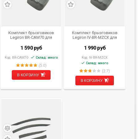
Комплект брызговиков
Комплект брызговиков
Legiron BR-CAM70 для
Legiron IV-BR-MZCX для
Toyota Camry V70 2018 - н.в.
Mazda CX-5 от 2017 г.в.
1 590
руб
1 990
руб
Код:
BR-CAM70
Склад: много
Код:
IV-BR-MZCX
Склад: много
(5.0)
(2.7)
В КОРЗИНУ
В КОРЗИНУ