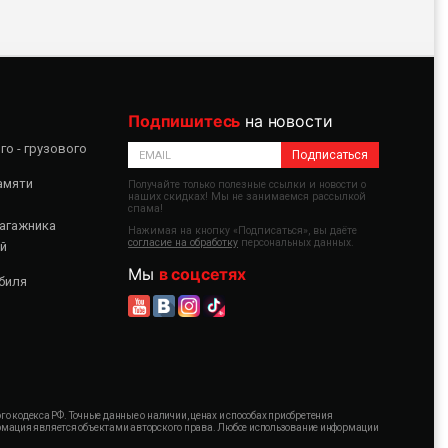
Подпишитесь
на новости
о - грузового
Подписаться
амяти
Получайте только полезные ссылки и новости о
наших скидках! Мы не занимаемся рассылкой
спама!
агажника
Нажимая на кнопку «Подписаться», вы даёте
согласие на обработку
персональных данных.
й
Мы
в соцсетях
биля
 кодекса РФ. Точные данные о наличии, ценах и способах приобретения
формация является объектами авторского права. Любое использование информации