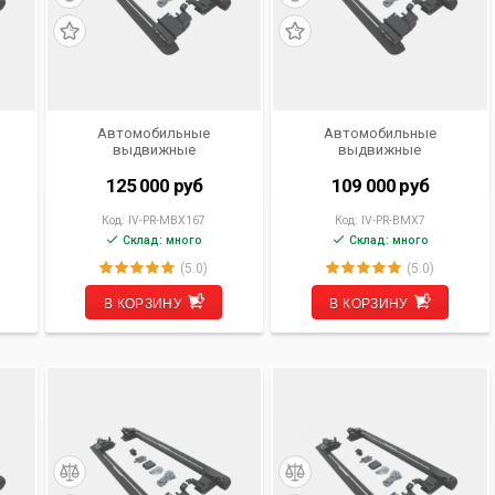
Автомобильные
Автомобильные
выдвижные
выдвижные
для
электрические пороги для
электрические пороги
в.
Mercedes-Benz GLS (X167)
Legiron IV-PR-BMX7 для
125 000
руб
109 000
руб
от 2019- н.в.
BMW X7 (G07) от 2019 - н.в.
Код:
IV-PR-MBX167
Код:
IV-PR-BMX7
Склад: много
Склад: много
(5.0)
(5.0)
В КОРЗИНУ
В КОРЗИНУ