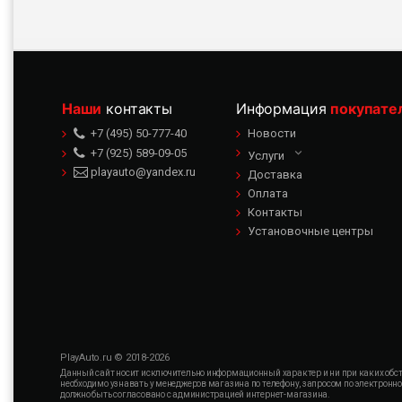
Наши
контакты
Информация
покупате
+7 (495) 50-777-40
Новости
+7 (925) 589-09-05
Услуги
playauto@yandex.ru
Доставка
Оплата
Контакты
Установочные центры
PlayAuto.ru © 2018-2026
Данный сайт носит исключительно информационный характер и ни при каких обсто
необходимо узнавать у менеджеров магазина по телефону, запросом по электронн
должно быть согласовано с администрацией интернет-магазина.