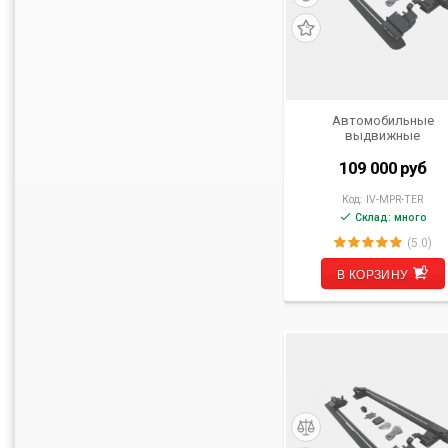
Автомобильные
выдвижные
электрические пороги 
VW Teramont от 2018 г.
109 000
руб
Код:
IV-MPR-TER
Склад: много
(5.0)
В КОРЗИНУ