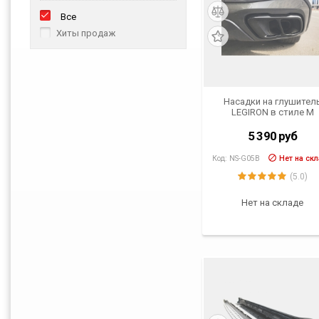
Все
Хиты продаж
Насадки на глушител
LEGIRON в стиле M
Performance для BMW X
X7 (G05, G07) от 2018 г.
5 390
руб
Код:
NS-G05B
Нет на ск
(5.0)
Нет на складе