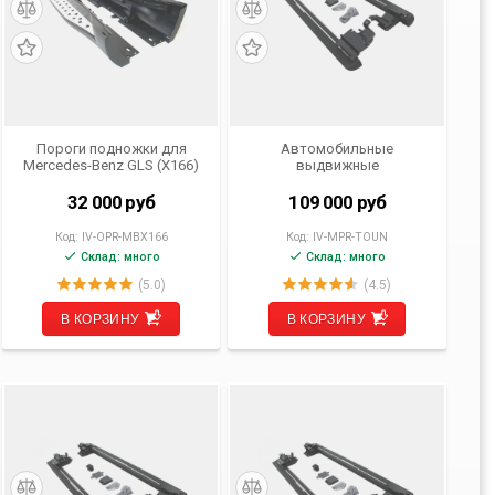
Пороги подножки для
Автомобильные
Mercedes-Benz GLS (X166)
выдвижные
2015- 2019 г.в.
электрические пороги для
VW Touareg 3 от 2018 - н.в.
32 000
руб
109 000
руб
Код:
IV-OPR-MBX166
Код:
IV-MPR-TOUN
Склад: много
Склад: много
(5.0)
(4.5)
В КОРЗИНУ
В КОРЗИНУ