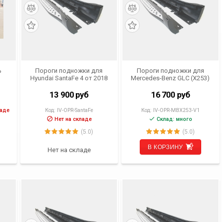
ь
Пороги подножки для
Пороги подножки для
Hyundai SantaFe 4 от 2018
Mercedes-Benz GLC (X253)
5,
г.в.
2015- 2019 г.в.
в.
13 900
руб
16 700
руб
ладе
Код:
IV-OPR-SantaFe
Код:
IV-OPR-MBX253-V1
Нет на складе
Склад: много
(5.0)
(5.0)
В КОРЗИНУ
Нет на складе