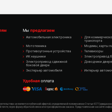
лям
Мы
предлагаем
Автомобильная электроника
Для коммерческог
транспорта
Мототехника
Модемы, карты п
Противоугонные устройства
Телевизоры
ИК наушники
Электропривод б
Электропривод сдвижной
Доводчики двере
боковой двери
Экстерьер автомобиля
Интерьер автомо
Удобная
оплата
ятельствах не является публичной офертой, определяемой положениями Статьи 437 Гражданского
ой почте, через форму обратной связи или при оформлении заказа. Представленная на сайте ин