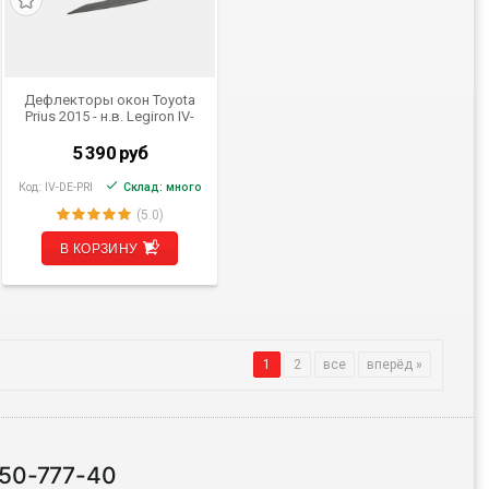
Дефлекторы окон Toyota
Prius 2015 - н.в. Legiron IV-
DE-PRI (комплект из 4 шт.)
(OEM)
5 390
руб
Код:
IV-DE-PRI
Склад: много
(5.0)
В КОРЗИНУ
1
2
все
вперёд »
 50-777-40