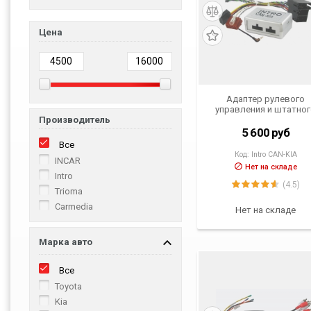
Цена
Адаптер рулевого
управления и штатно
Производитель
усилителя KIA Sportag
Sorento, Hyundai IX35
5 600
руб
Все
Код:
Intro CAN-KIA
INCAR
Нет на складе
Intro
(4.5)
Trioma
Carmedia
Нет на складе
Марка авто
Все
Toyota
Kia