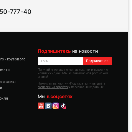
 50-777-40
Подпишитесь
на новости
о - грузового
Подписаться
амяти
Получайте только полезные ссылки и новости о
наших скидках! Мы не занимаемся рассылкой
спама!
агажника
Нажимая на кнопку «Подписаться», вы даёте
согласие на обработку
персональных данных.
й
Мы
в соцсетях
биля