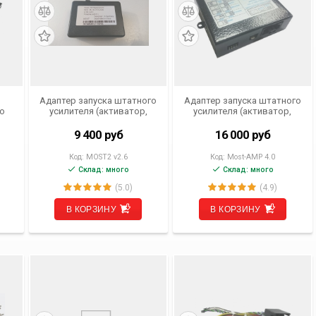
Адаптер запуска штатного
Адаптер запуска штатного
го
усилителя (активатор,
усилителя (активатор,
e,
включалка) для Mecerdes
включалка) Most-AMP 4.0
Benz ML, GL, R (2005- 2011)
9 400
руб
16 000
руб
E, CLS, SLK (2009- 2012),
Porsche Cayenne (2004-
Код:
MOST2 v2.6
Код:
Most-AMP 4.0
2011), Cayman (2004- 2012),
Склад: много
Склад: много
911 Boxster (2005- 2012)
MOST2 v2.6
(5.0)
(4.9)
В КОРЗИНУ
В КОРЗИНУ