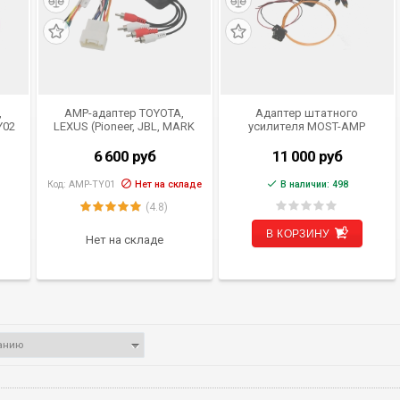
,
АМР-адаптер TOYOTA,
Адаптер штатного
Y02
LEXUS (Pioneer, JBL, MARK
усилителя MOST-AMP
LEVINSON) Intro AMP-TY01
6 600
руб
11 000
руб
Код:
AMP-TY01
Нет на складе
В наличии: 498
(4.8)
В КОРЗИНУ
Нет на складе