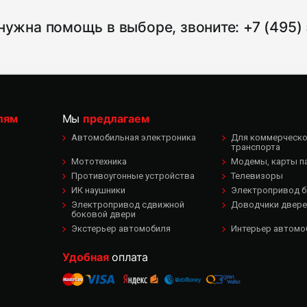
нужна помощь в выборе, звоните:
+7 (495)
лям
Мы
предлагаем
Автомобильная электроника
Для коммерческог
транспорта
Мототехника
Модемы, карты п
Противоугонные устройства
Телевизоры
ИК наушники
Электропривод б
Электропривод сдвижной
Доводчики двере
боковой двери
Экстерьер автомобиля
Интерьер автомо
Удобная
оплата