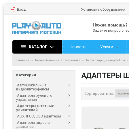
Вход
Установка оборудования
Нужна помощь?
Задайте вопрос спе
КАТАЛОГ
Новости
Услуги
Главная
Автомобильная электроника
Аксессуары, интерфейсы
АДАПТЕРЫ Ш
Категории
Автомобильные
видеоинтерфейсы
Сортировать по:
Адаптеры рулевого
управления
Адаптеры штатных
усилителей
AUX, IPOD, USB адаптеры
Адаптеры видео в
движении