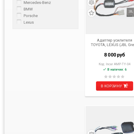
Mercedes-Benz
BMW
Porsche
Lexus
Адаптер усилителя
TOYOTA, LEXUS (JBL Gr
Edge) INCAR AMP-TY0
8 000
руб
Код:
Incar AMP-TY-04
В наличии: 6
В КОРЗИНУ