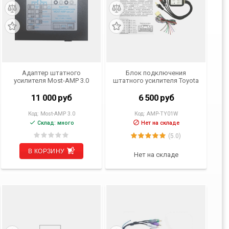
Адаптер штатного
Блок подключения
усилителя Most-AMP 3.0
штатного усилителя Toyota
Prado 120 INCAR AMP-
TY01W
11 000
руб
6 500
руб
Код:
Most-AMP 3.0
Код:
AMP-TY01W
Склад: много
Нет на складе
(5.0)
В КОРЗИНУ
Нет на складе