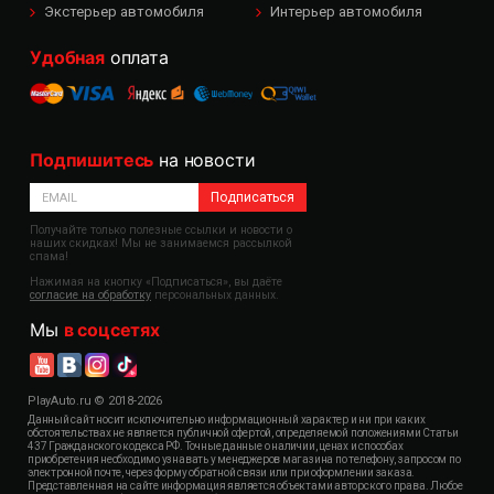
Экстерьер автомобиля
Интерьер автомобиля
Удобная
оплата
Подпишитесь
на новости
Подписаться
Получайте только полезные ссылки и новости о
наших скидках! Мы не занимаемся рассылкой
спама!
Нажимая на кнопку «Подписаться», вы даёте
согласие на обработку
персональных данных.
Мы
в соцсетях
PlayAuto.ru © 2018-2026
Данный сайт носит исключительно информационный характер и ни при каких
обстоятельствах не является публичной офертой, определяемой положениями Статьи
437 Гражданского кодекса РФ. Точные данные о наличии, ценах и способах
приобретения необходимо узнавать у менеджеров магазина по телефону, запросом по
электронной почте, через форму обратной связи или при оформлении заказа.
Представленная на сайте информация является объектами авторского права. Любое