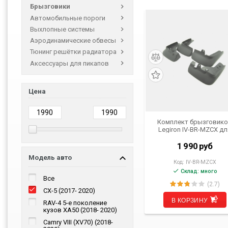
Брызговики
Автомобильные пороги
Выхлопные системы
Аэродинамические обвесы
Тюнинг решётки радиатора
Аксессуары для пикапов
Цена
Комплект брызговик
Legiron IV-BR-MZCX дл
Mazda CX-5 от 2017 г.в
1 990
руб
Модель авто
Код:
IV-BR-MZCX
Склад: много
Все
(2.7)
CX-5 (2017- 2020)
В КОРЗИНУ
RAV-4 5-е поколение
кузов XA50 (2018- 2020)
Camry VIII (XV70) (2018-