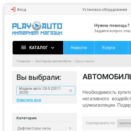
Вход
Установка оборудования
Нужна помощь?
Задайте вопрос спе
КАТАЛОГ
Новости
Услуги
Главная
Экстерьер автомобиля
Брызговики
АВТОМОБИЛ
Вы выбрали:
Модель авто: CX-5 (2017-
Необходимость купить
2020)
негативного воздейс
Очистить все
шумоизоляции. Подкры
Категории
Сортировать по:
Дефлекторы окон