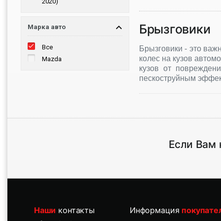
2020)
Брызговики
Марка авто
Все
Брызговики - это важ
колес на кузов автом
Mazda
кузов от поврежден
пескоструйным эффект
Если Вам 
Наши
контакты
Информация
покупате