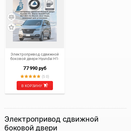
Электропривод сдвижной
боковой двери Hyundai H1-
Starex 2007- 2023 г.в.
AutoliftTech ALT-EDC-H1
77 990
руб
Electric door closer
(комплект для установки)
(5.0)
В КОРЗИНУ
Электропривод сдвижной
боковой двери