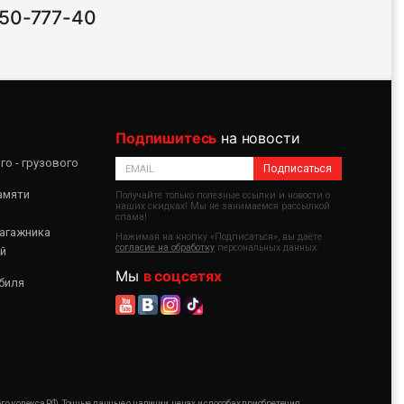
 50-777-40
Подпишитесь
на новости
о - грузового
Подписаться
амяти
Получайте только полезные ссылки и новости о
наших скидках! Мы не занимаемся рассылкой
спама!
агажника
Нажимая на кнопку «Подписаться», вы даёте
согласие на обработку
персональных данных.
й
Мы
в соцсетях
биля
 кодекса РФ. Точные данные о наличии, ценах и способах приобретения