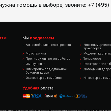
нужна помощь в выборе, звоните:
+7 (495)
лям
Мы
предлагаем
Автомобильная электроника
Для коммерческог
транспорта
Мототехника
Модемы, карты п
Противоугонные устройства
Телевизоры
ИК наушники
Электропривод б
Электропривод сдвижной
Доводчики двере
боковой двери
Экстерьер автомобиля
Интерьер автомо
Удобная
оплата
ятельствах не является публичной офертой, определяемой положениями Статьи 437 Гражданского