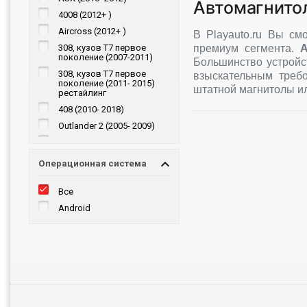
Автомагнито
Mazda
4008 (2012+ )
Citroen
Aircross (2012+ )
В Playauto.ru Вы с
Nissan
308, кузов T7 первое
премиум сегмента.
поколение (2007-2011)
Renault
Большинство устройс
308, кузов T7 первое
взыскательным требо
Lada
поколение (2011- 2015)
штатной магнитолы ил
рестайлинг
Ssang Yong
408 (2010- 2018)
Lexus
Outlander 2 (2005- 2009)
Audi
Outlander 2 (2009- 2013)
Land Rover
рестайлинг
Jaguar
Операционная система
4007 (2007- 2012)
Chery
C-Crosser (2007- 2013)
Все
Suzuki
Android
Haval
Chrysler
Lifan
Zotye
Cadillac
Genesis