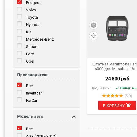
Peugeot
Volvo
Toyota
Hyundai
Kia
Mercedes-Benz
Subaru
Ford
Opel
Штатная магнитола Far
s300 для Mitsubishi As
Volkswagen
Peugeot 4008, Citroen
Производитель
Mitsubishi
Aircross на Android
24 800
руб
(RL026R)
BMW
Все
Код:
RL026R
Склад: мн
Chevrolet
Inventcar
(5.0)
Jeep
FarCar
В КОРЗИНУ
Porsche
Skoda
Модель авто
Universal
Changan
Все
Honda
ASX (2010- 2012)