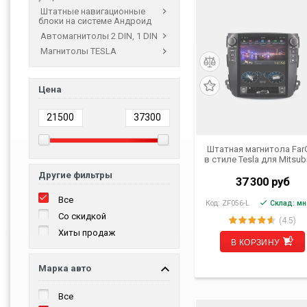
Штатные навигационные
блоки на системе Андроид
Автомагнитолы 2 DIN, 1 DIN
Магнитолы TESLA
Цена
Штатная магнитола Far
в стиле Tesla для Mitsub
Outlander XL, Citroen C
Другие фильтры
Crosser, Peugeot 4007
37 300
руб
(ZF056)
Все
Код:
ZF056-L
Склад: мн
Со скидкой
(4.5)
Хиты продаж
В КОРЗИНУ
Марка авто
Все