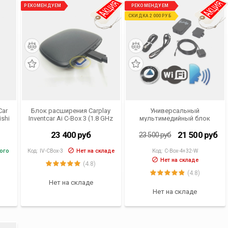
РЕКОМЕНДУЕМ
РЕКОМЕНДУЕМ
СКИДКА 2 000 РУБ
Car
Блок расширения Carplay
Универсальный
ishi
Inventcar Ai C-Box 3 (1.8 GHz
мультимедийный блок
-
8-core, 4 Gb RAM, 64 ROM,
потоковой передачи
BT 5.0, Sim, GPS, Android
Android Inventcar C-Box 3
23 400
руб
21 500
руб
23 500
руб
9.0)
White 4GB RAM, 32GB eMMC
ого
Код:
IV-CBox-3
Нет на складе
Код:
C-Box-4+32-W
Нет на складе
(4.8)
(4.8)
Нет на складе
Нет на складе