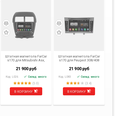
Штатная магнитола FarCar
Штатная магнитола FarCar
s170 для Mitsubishi Asx,
s170 для Peugeot 308/408
Peugeot 4008, Citroen
на Android (L083)
Aircross на Android (L026)
21 900
руб
21 900
руб
Код:
L026
Склад: много
Код:
L083
Склад: много
(5.0)
(3.4)
В КОРЗИНУ
В КОРЗИНУ