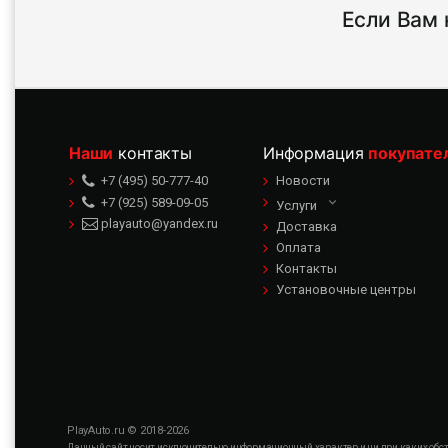
Lamborgini
Если Вам 
ГАЗ
Наши
контакты
Информация
покупате
+7 (495) 50-777-40
Новости
+7 (925) 589-09-05
Услуги
playauto@yandex.ru
Доставка
Оплата
Контакты
Установочные центры
PlayAuto.ru © 2018-2026
Данный сайт носит исключительно информационный характер и ни при каких обсто