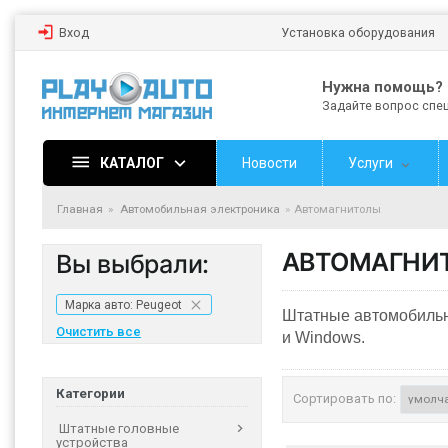
Вход
Установка оборудования
Нужна помощь?
Задайте вопрос спе
КАТАЛОГ
Новости
Услуги
Главная
Автомобильная электроника
Автомагнитолы
АВТОМАГНИ
Вы выбрали:
Марка авто: Peugeot
Штатные автомобильн
Очистить все
и Windows.
Категории
Сортировать по:
Штатные головные
устройства