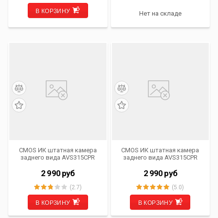
В КОРЗИНУ
Нет на складе
CMOS ИК штатная камера
CMOS ИК штатная камера
заднего вида AVS315CPR
заднего вида AVS315CPR
(#124) для автомобилей
(#035) для автомобилей
LADA/ NISSAN/ RENAULT
HYUNDAI/ KIA
2 990
руб
2 990
руб
(2.7)
(5.0)
В КОРЗИНУ
В КОРЗИНУ