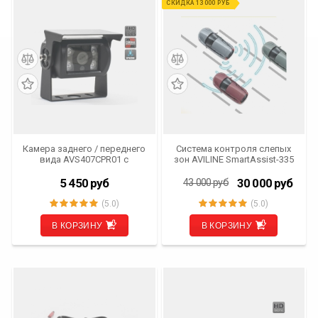
СКИДКА 13 000 РУБ
Камера заднего / переднего
Система контроля слепых
вида AVS407CPR01 с
зон AVILINE SmartAssist-335
переключателем HD и AHD
и автоматической ИК-
5 450
руб
30 000
руб
43 000
руб
подсветкой
(5.0)
(5.0)
В КОРЗИНУ
В КОРЗИНУ