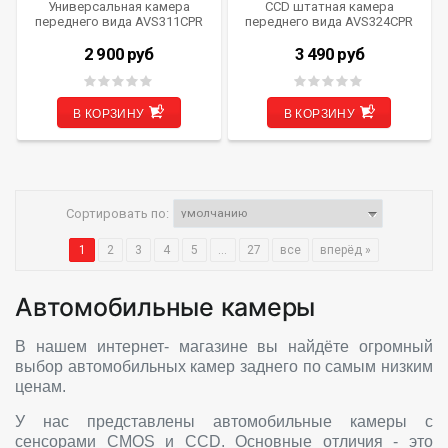
Универсальная камера
CCD штатная камера
переднего вида AVS311CPR
переднего вида AVS324CPR
(150 CCD)
(#186) для AUDI A4(B8)
(2007–2015)/ A5(8T) (2008–
2 900
руб
3 490
руб
2016)/ Q3(8U) (2011–…)
В КОРЗИНУ
В КОРЗИНУ
Сортировать по:
1
2
3
4
5
...
27
все
вперёд »
Автомобильные камеры
В нашем интернет- магазине вы найдёте огромный
выбор автомобильных камер заднего по самым низким
ценам.
У нас представлены автомобильные камеры с
сенсорами CMOS и CCD. Основные отличия - это