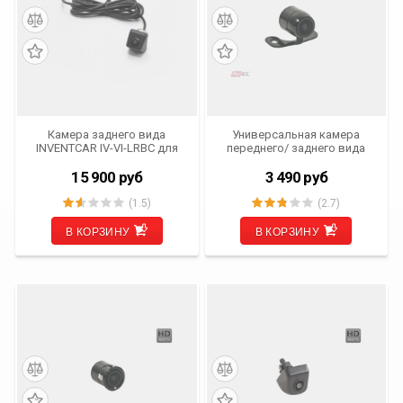
Камера заднего вида
Универсальная камера
INVENTCAR IV-VI-LRBC для
переднего/ заднего вида
Land Rover Range Rover с ГУ
AVS307CPR (#168 НD)
Bosch
15 900
руб
3 490
руб
(1.5)
(2.7)
В КОРЗИНУ
В КОРЗИНУ