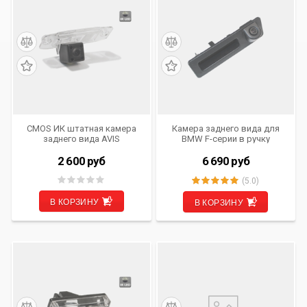
CMOS ИК штатная камера
Камера заднего вида для
заднего вида AVIS
BMW F-серии в ручку
Electronics AVS315CPR
открывания багажника, 700
(#023) для HYUNDAI
ТВ линий, без парковочных
2 600
руб
6 690
руб
ACCENT/ ELANTRA (2007-…)/
линий
IX 55/ SONATA V (2001-2007)/
(5.0)
TERRACAN/ TUCSON/ KIA
CARENS / CEE'D / CEE'D SW /
В КОРЗИНУ
В КОРЗИНУ
MOHAVE / OPIRUS / SORENTO
/ SPORTAGE (2010)