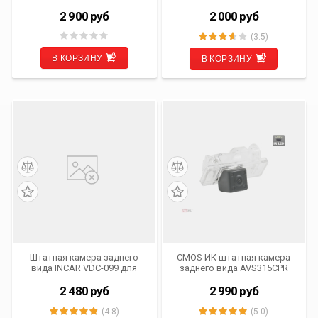
Electronics AVS310CPR (115
Car Winca
CMOS)
2 900
руб
2 000
руб
(3.5)
В КОРЗИНУ
В КОРЗИНУ
Штатная камера заднего
CMOS ИК штатная камера
вида INCAR VDC-099 для
заднего вида AVS315CPR
автомобилей LADA Kalina I
(#055) для автомобилей
(-13)
MERCEDES-BENZ/
2 480
руб
2 990
руб
VOLKSWAGEN
(4.8)
(5.0)