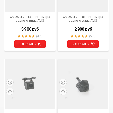
CMOS ИК штатная камера
CMOS ИК штатная камера
заднего вида AVIS
заднего вида AVIS
Electronics AVS315CPR
Electronics AVS315CPR
(#053) для MERCEDES GL
(#045) для MAZDA 2 /
5 900
руб
2 900
руб
X164 (2006-2012) / ML W164
MAZDA 3 SEDAN
(2005-2011) / R-CLASS W251
(4.6)
(5.0)
В КОРЗИНУ
В КОРЗИНУ