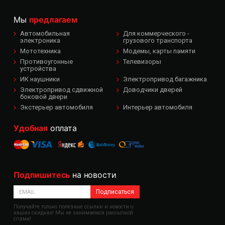
Мы
предлагаем
Автомобильная
Для коммерческого -
электроника
грузового транспорта
Мототехника
Модемы, карты памяти
Противоугонные
Телевизоры
устройства
ИК наушники
Электропривод багажника
Электропривод сдвижной
Доводчики дверей
боковой двери
Экстерьер автомобиля
Интерьер автомобиля
Удобная
оплата
Подпишитесь
на новости
Подписаться
Получайте только полезные ссылки и новости о
наших скидках! Мы не занимаемся рассылкой
спама!