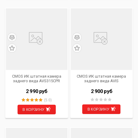
CMOS ИК штатная камера
CMOS ИК штатная камера
заднего вида AVS315CPR
заднего вида AVIS
(#103) для автомобилей
Electronics AVS315CPR
PORSCHE/ SEAT/
(#100) для SKODA SUPERB /
2 990
руб
2 900
руб
VOLKSWAGEN
VOLKSWAGEN CADDY (2004-
2008) / CARAVELLE / GOLF V /
(5.0)
JETTA V / MULTIVAN (T5) /
PASSAT B6 / PASSAT CC /
В КОРЗИНУ
В КОРЗИНУ
PHAETON / TOURAN /
TRANSPORTER