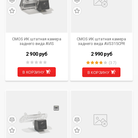
CMOS ИК штатная камера
CMOS ИК штатная камера
заднего вида AVIS
заднего вида AVS315CPR
Electronics AVS315CPR
(#050) для автомобилей
(#094) для TOYOTA LAND
MERCEDES-BENZ
2 900
руб
2 990
руб
CRUISER 100/ LAND CRUISER
200 (2012-...)/ LAND CRUISER
(3.7)
PRADO 120 (в комплектации
без запасного колеса на
В КОРЗИНУ
В КОРЗИНУ
задней двери)