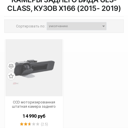
CLASS, КУЗОВ X166 (2015- 2019)
Сортировать по:
CCD моторизированная
штатная камера заднего
вида AVIS Electronics
AVS321CPR (#190) для
14 990
руб
MERCEDES-BENZ A-Klasse /
GLA-Klasse / GLC-Klasse /
(2.5)
GLE-Klasse / ML-Klasse / V-