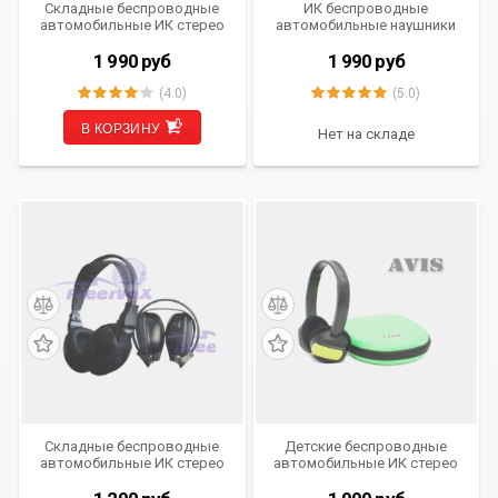
Складные беспроводные
ИК беспроводные
автомобильные ИК стерео
автомобильные наушники
наушники (двухканальные)
incar hp2-408
AVIS Electronics AVS005HP
1 990
руб
1 990
руб
(4.0)
(5.0)
В КОРЗИНУ
Нет на складе
Складные беспроводные
Детские беспроводные
автомобильные ИК стерео
автомобильные ИК стерео
наушники (двухканальные)
наушники (двухканальные)
PLV-IRPH-08A
AVIS AVS002KIDS