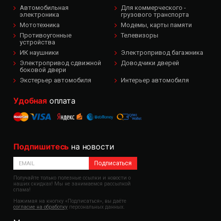
Автомобильная
Для коммерческого -
электроника
грузового транспорта
Мототехника
Модемы, карты памяти
Противоугонные
Телевизоры
устройства
ИК наушники
Электропривод багажника
Электропривод сдвижной
Доводчики дверей
боковой двери
Экстерьер автомобиля
Интерьер автомобиля
Удобная
оплата
Подпишитесь
на новости
Подписаться
Получайте только полезные ссылки и новости о
наших скидках! Мы не занимаемся рассылкой
спама!
Нажимая на кнопку «Подписаться», вы даёте
согласие на обработку
персональных данных.