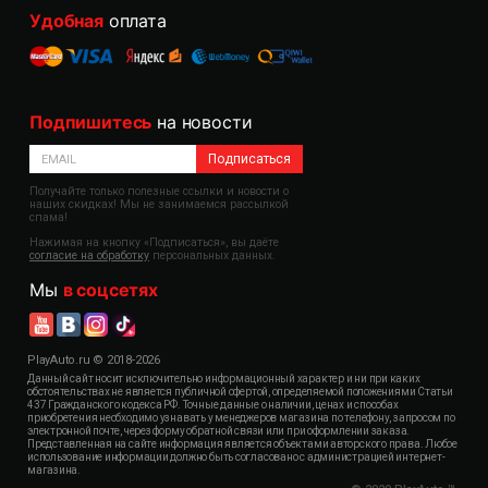
Удобная
оплата
Подпишитесь
на новости
Подписаться
Получайте только полезные ссылки и новости о
наших скидках! Мы не занимаемся рассылкой
спама!
Нажимая на кнопку «Подписаться», вы даёте
согласие на обработку
персональных данных.
Мы
в соцсетях
PlayAuto.ru © 2018-2026
Данный сайт носит исключительно информационный характер и ни при каких
обстоятельствах не является публичной офертой, определяемой положениями Статьи
437 Гражданского кодекса РФ. Точные данные о наличии, ценах и способах
приобретения необходимо узнавать у менеджеров магазина по телефону, запросом по
электронной почте, через форму обратной связи или при оформлении заказа.
Представленная на сайте информация является объектами авторского права. Любое
использование информации должно быть согласовано с администрацией интернет-
магазина.