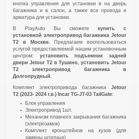
кнопка управления для установки в на дверь
багажника и в салон, а также все провода и
арматура для установки.
В PlayAuto Вы сможете
купить с
установкой
электропривод багажника Jetour
T2
в Москве.
Предлагаем воспользоваться
услугой предоставляемой нашим установочным
центром:
установить подъемник задней
двери Jetour T2 в Тушино, установить Jetour
T2 электропривод багажника в
Долгопрудный.
Комплект электропривода багажника
Jetour
T2
(2023- 2024 г.в.) Incar TG-JT-03 TailGate
:
Блок управления
Электропривод 1шт.
Механизм плавного закрывания багажника
(электрозамок)
Комплект кронштейнов на кузов (для
замены штатных)