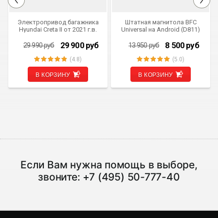
СКИДКА 90 РУБ
СКИДКА 5 450 РУБ
Электропривод багажника
Штатная магнитола BFC
Hyundai Creta II от 2021 г.в.
Universal на Android (D811)
Inventcar IV-BG-HYN-CR-II
SMARTLIFT (комплект для
29 900
руб
8 500
руб
29 990
руб
13 950
руб
установки)
(4.8)
(5.0)
В КОРЗИНУ
В КОРЗИНУ
Если Вам нужна помощь в выборе,
звоните:
+7 (495) 50-777-40