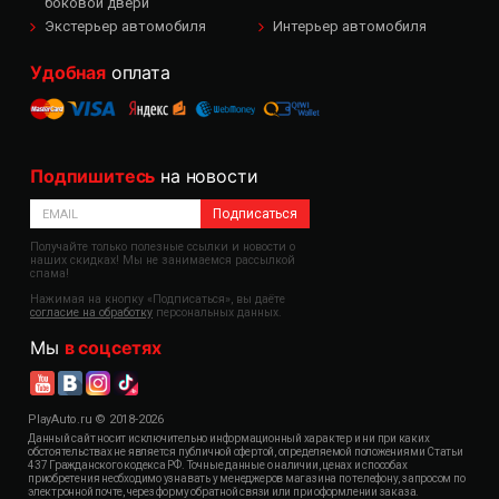
боковой двери
Экстерьер автомобиля
Интерьер автомобиля
Удобная
оплата
Подпишитесь
на новости
Подписаться
Получайте только полезные ссылки и новости о
наших скидках! Мы не занимаемся рассылкой
спама!
Нажимая на кнопку «Подписаться», вы даёте
согласие на обработку
персональных данных.
Мы
в соцсетях
PlayAuto.ru © 2018-2026
Данный сайт носит исключительно информационный характер и ни при каких
обстоятельствах не является публичной офертой, определяемой положениями Статьи
437 Гражданского кодекса РФ. Точные данные о наличии, ценах и способах
приобретения необходимо узнавать у менеджеров магазина по телефону, запросом по
электронной почте, через форму обратной связи или при оформлении заказа.