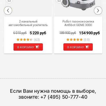
СКИДКА 790 РУБ
СКИДКА 35 000 РУБ
2 канальный
Робот газонокосилка
автомобильный усилитель
Anthbot GENIE 3000
MD.Lab AM-EL2.110
(GPS+RTK)
5 220
руб
154 900
руб
6 010
руб
189 900
руб
(4.3)
(5.0)
В КОРЗИНУ
В КОРЗИНУ
Если Вам нужна помощь в выборе,
звоните:
+7 (495) 50-777-40