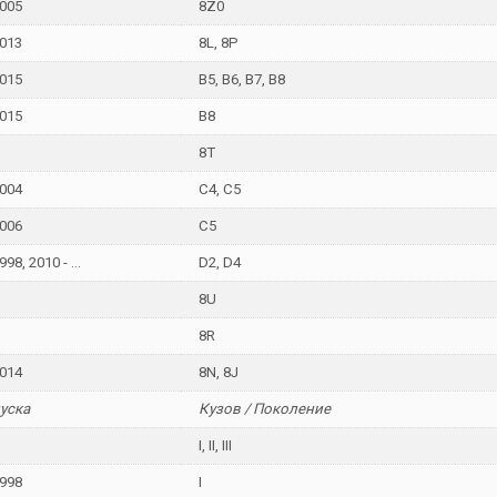
005
8Z0
013
8L, 8P
015
B5, B6, B7, B8
015
B8
8T
004
C4, C5
006
C5
98, 2010 - ...
D2, D4
8U
8R
014
8N, 8J
уска
Кузов / Поколение
I, II, III
998
I