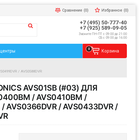
Сравнение
(0)
Избранное
(0)
+7 (495) 50-777-40
+7 (925) 589-09-05
Звоните ПН-ПТ с 09:00 до 21:00
СБ с 09:00 до 16:00
0
 центры
Корзина
AVS0499DVR / AVS0588DVR
NICS AVS01SB (#03) ДЛЯ
400BM / AVS0410BM /
/ AVS0366DVR / AVS0433DVR /
VR