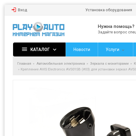
Вход
Установка оборудования
Нужна помощь?
Задайте вопрос спе
КАТАЛОГ
Новости
Услуги
Главная
Автомобильная электроника
Зеркала с мониторами
К
Крепление AVIS Electronics AVS01SB (#03) для установки зеркал 