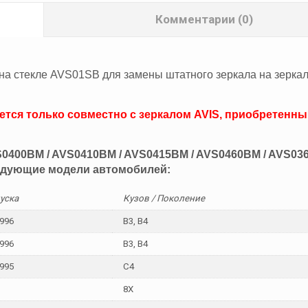
Комментарии (0)
на стекле AVS01SB для замены штатного зеркала на зерка
тся только совместно с зеркалом AVIS, приобретенны
0400BM / AVS0410BM / AVS0415BM / AVS0460BM / AVS03
ледующие модели автомобилей:
уска
Кузов / Поколение
996
B3, B4
996
B3, B4
995
C4
8X