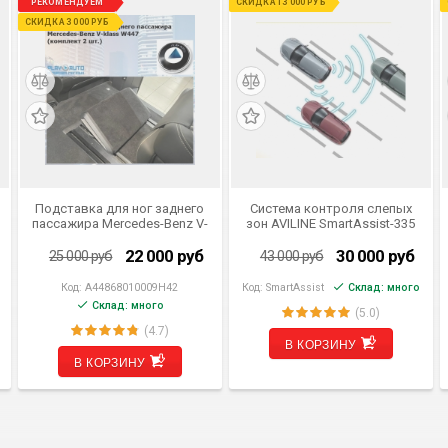
РЕКОМЕНДУЕМ
СКИДКА 13 000 РУБ
СКИДКА 3 000 РУБ
Подставка для ног заднего
Система контроля слепых
пассажира Mercedes-Benz V-
зон AVILINE SmartAssist-335
klass W447 (комплект 2 шт.)
22 000
руб
30 000
руб
25 000
руб
43 000
руб
Код:
A44868010009H42
Код:
SmartAssist
Склад: много
Склад: много
(5.0)
(4.7)
В КОРЗИНУ
В КОРЗИНУ