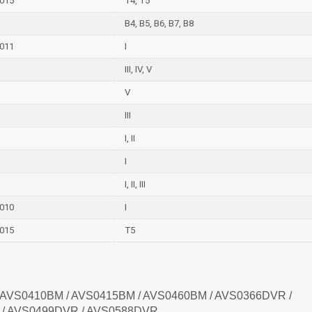
015
T4, T5
B4, B5, B6, B7, B8
011
I
III, IV, V
V
III
I, II
I
I, II, III
010
I
015
T5
 AVS0410BM / AVS0415BM / AVS0460BM / AVS0366DVR /
/ AVS0499DVR / AVS0588DVR