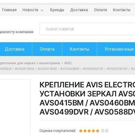
Главная
Новости
Бренды
Доставка
Оплата
Контакты
циалисту компании
Доставка
Оплата
Контакты
Установочные
репления для зеркал с мониторами
AVEL
AVS0400BM / AVS0410BM / AVS0415BM / AVS0460BM / AVS0366DVR / AVS0433DVR / 
КРЕПЛЕНИЕ AVIS ELECTRO
УСТАНОВКИ ЗЕРКАЛ AVS0
AVS0415BM / AVS0460BM 
AVS0499DVR / AVS0588D
Оценка покупателей:
(5.0)