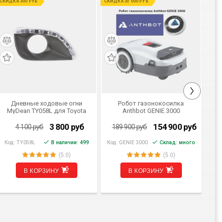
СКИДКА 300 РУБ
СКИДКА 35 000 РУБ
Дневные ходовые огни
Робот газонокосилка
Эл
MyDean TY058L для Toyota
Anthbot GENIE 3000
Hy
Camry 2009-2011
(GPS+RTK)
S
3 800
руб
154 900
руб
4 100
руб
189 900
руб
Код:
TY058L
В наличии: 499
Код:
GENIE 3000
Склад: много
(5.0)
(5.0)
В КОРЗИНУ
В КОРЗИНУ