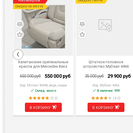
РЕКОМЕНДУЕМ
СКИДКА 5 100 РУБ
СКИДКА 100 000 РУБ
Капитанские оригинальные
Штатное головное
68
кресла для Mercedes Benz
устройство MyDean 4466
V-class W448 от 2024 г.в.
бежевые
руб
550 000
руб
29 900
руб
650 000
руб
35 000
руб
Код:
ER-chair W448_beige_nappa
Код:
MyDean 4466
Склад: много
В наличии: 999
(5.0)
(4.0)
В КОРЗИНУ
В КОРЗИНУ