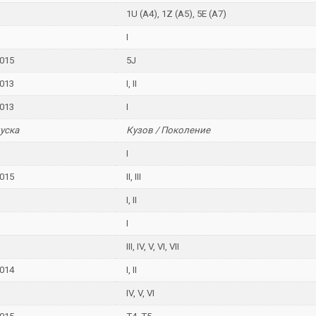
1U (A4), 1Z (A5), 5E (A7)
I
015
5J
013
I, II
013
I
уска
Кузов / Поколение
I
015
II, III
I, II
I
.
III, IV, V, VI, VII
014
I, II
IV, V, VI