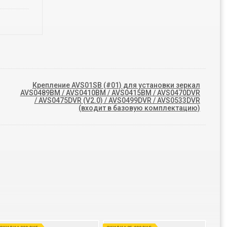
Крепление AVS01SB (#01) для установки зеркал
AVS0489BM / AVS0410BM / AVS0415BM / AVS0470DVR
/ AVS0475DVR (V2.0) / AVS0499DVR / AVS0533DVR
(входит в базовую комплектацию)