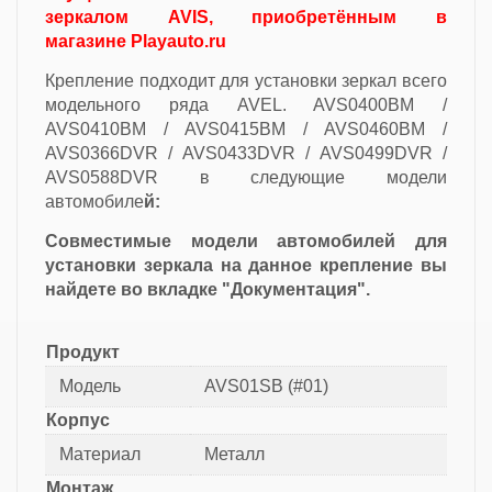
зеркалом AVIS, приобретённым в
магазине Playauto.ru
Крепление подходит для установки зеркал всего
модельного ряда AVEL. AVS0400BM /
AVS0410BM / AVS0415BM / AVS0460BM /
AVS0366DVR / AVS0433DVR / AVS0499DVR /
AVS0588DVR в следующие модели
автомобиле
й:
Совместимые модели автомобилей для
установки зеркала на данное крепление вы
найдете во вкладке "Документация".
Продукт
Модель
AVS01SB (#01)
Корпуc
Материал
Металл
Монтаж