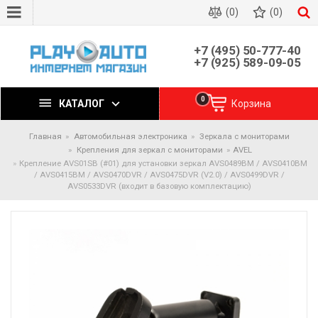
(0)
(0)
+7 (495) 50-777-40
+7 (925) 589-09-05
0
КАТАЛОГ
Корзина
Главная
Автомобильная электроника
Зеркала с мониторами
Крепления для зеркал с мониторами
AVEL
Крепление AVS01SB (#01) для установки зеркал AVS0489BM / AVS0410BM
/ AVS0415BM / AVS0470DVR / AVS0475DVR (V2.0) / AVS0499DVR /
AVS0533DVR (входит в базовую комплектацию)