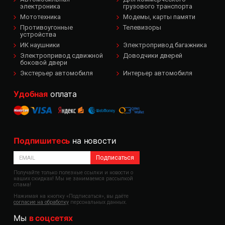
электроника
грузового транспорта
Мототехника
Модемы, карты памяти
Противоугонные
Телевизоры
устройства
ИК наушники
Электропривод багажника
Электропривод сдвижной
Доводчики дверей
боковой двери
Экстерьер автомобиля
Интерьер автомобиля
Удобная
оплата
Подпишитесь
на новости
Подписаться
Получайте только полезные ссылки и новости о
наших скидках! Мы не занимаемся рассылкой
спама!
Нажимая на кнопку «Подписаться», вы даёте
согласие на обработку
персональных данных.
Мы
в соцсетях