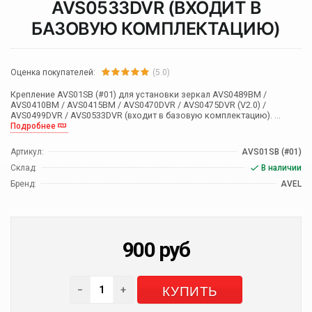
AVS0533DVR (ВХОДИТ В
БАЗОВУЮ КОМПЛЕКТАЦИЮ)
Оценка покупателей:
(5.0)
Крепление AVS01SB (#01) для установки зеркал AVS0489BM /
AVS0410BM / AVS0415BM / AVS0470DVR / AVS0475DVR (V2.0) /
AVS0499DVR / AVS0533DVR (входит в базовую комплектацию). ...
Подробнее
Артикул:
AVS01SB (#01)
Склад:
В наличии
Бренд:
AVEL
900
руб
КУПИТЬ
−
+