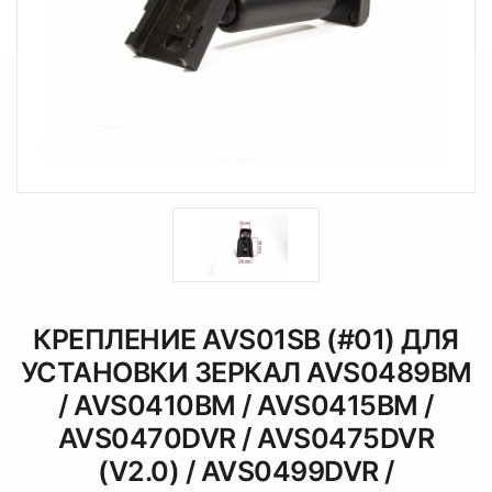
КРЕПЛЕНИЕ AVS01SB (#01) ДЛЯ
УСТАНОВКИ ЗЕРКАЛ AVS0489BM
/ AVS0410BM / AVS0415BM /
AVS0470DVR / AVS0475DVR
(V2.0) / AVS0499DVR /