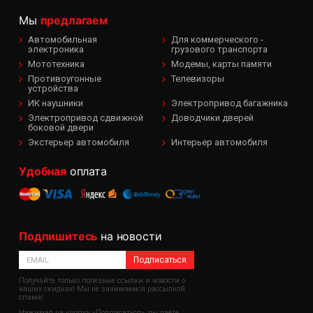
Мы
предлагаем
Автомобильная
Для коммерческого -
электроника
грузового транспорта
Мототехника
Модемы, карты памяти
Противоугонные
Телевизоры
устройства
ИК наушники
Электропривод багажника
Электропривод сдвижной
Доводчики дверей
боковой двери
Экстерьер автомобиля
Интерьер автомобиля
Удобная
оплата
Подпишитесь
на новости
Подписаться
Получайте только полезные ссылки и новости о
наших скидках! Мы не занимаемся рассылкой
спама!
Нажимая на кнопку «Подписаться», вы даёте