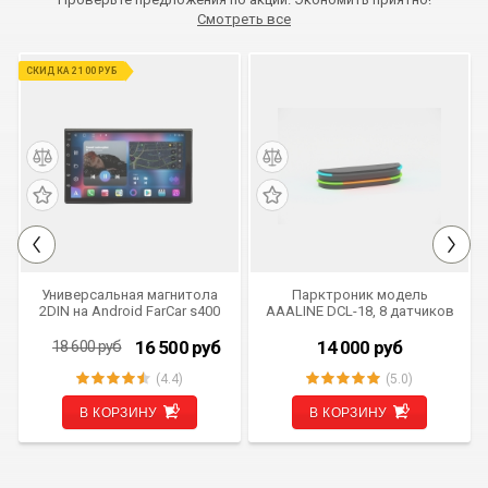
Смотреть все
СКИДКА 2 100 РУБ
Универсальная магнитола
Парктроник модель
2DIN на Android FarCar s400
AAALINE DCL-18, 8 датчиков
(TM832)
16 500
руб
14 000
руб
18 600
руб
(4.4)
(5.0)
В КОРЗИНУ
В КОРЗИНУ