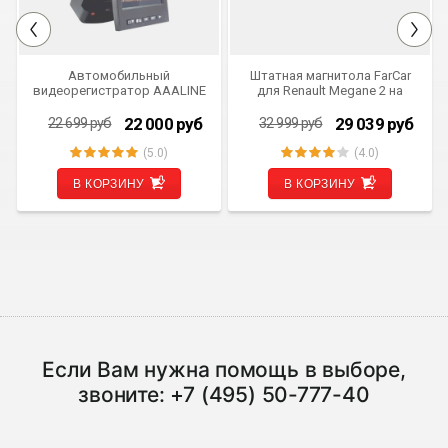
Автомобильный
Штатная магнитола FarCar
СКИДКА 699 РУБ
СКИДКА 3 960 РУБ
видеорегистратор AAALINE
для Renault Megane 2 на
DVR-B универсальный
Android (m098)
скрытой установки
22 000
руб
29 039
руб
22 699
руб
32 999
руб
(5.0)
(4.0)
В КОРЗИНУ
В КОРЗИНУ
Если Вам нужна помощь в выборе,
звоните:
+7 (495) 50-777-40