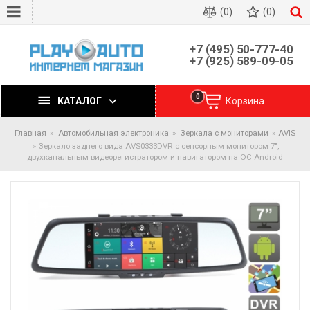
(0)
(0)
+7 (495) 50-777-40
+7 (925) 589-09-05
0
КАТАЛОГ
Корзина
Главная
Автомобильная электроника
Зеркала с мониторами
AVIS
Зеркало заднего вида AVS0333DVR с сенсорным монитором 7",
двухканальным видеорегистратором и навигатором на ОС Android