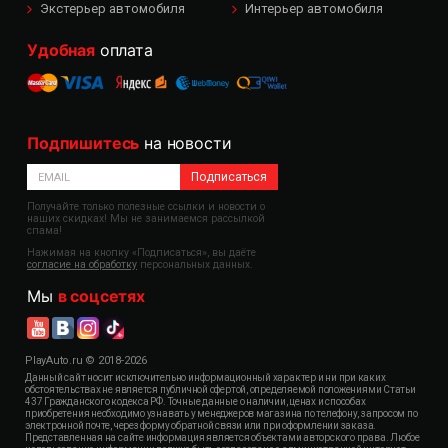
Экстерьер автомобиля
Интерьер автомобиля
Удобная
оплата
Подпишитесь
на новости
Подписаться
Получайте только полезные ссылки и новости о
наших скидках! Мы не занимаемся рассылкой
спама!
Нажимая на кнопку «Подписаться», вы даёте
согласие на обработку
персональных данных.
Мы
в соцсетях
PlayAuto.ru © 2018-2026
Данный сайт носит исключительно информационный характер и ни при каких
обстоятельствах не является публичной офертой, определяемой положениями Статьи
437 Гражданского кодекса РФ. Точные данные о наличии, ценах и способах
приобретения необходимо узнавать у менеджеров магазина по телефону, запросом по
электронной почте, через форму обратной связи или при оформлении заказа.
Представленная на сайте информация является объектами авторского права. Любое