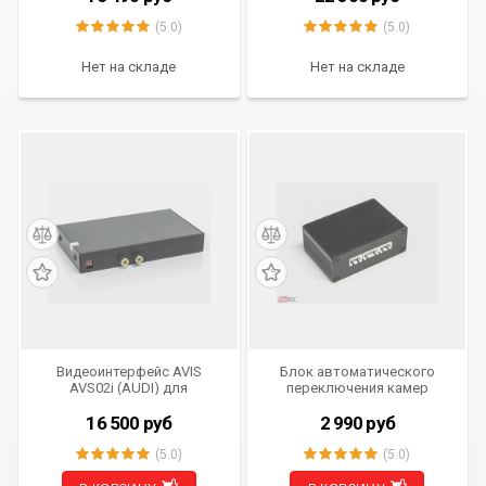
(2008-), Q5 (2008-) с
системой Concert, Symphony
(5.0)
(5.0)
Нет на складе
Нет на складе
Видеоинтерфейс AVIS
Блок автоматического
AVS02i (AUDI) для
переключения камер
подключения камер
переднего и заднего вида
переднего и заднего вида
AVIS AVS03TS
16 500
руб
2 990
руб
(5.0)
(5.0)