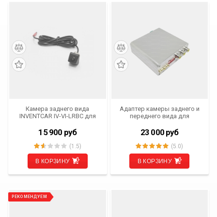
Камера заднего вида
Адаптер камеры заднего и
INVENTCAR IV-VI-LRBC для
переднего вида для
Land Rover Range Rover с ГУ
Mercedes Benz NTG
Bosch
5.0/5.1/5.2
15 900
руб
23 000
руб
(1.5)
(5.0)
В КОРЗИНУ
В КОРЗИНУ
РЕКОМЕНДУЕМ