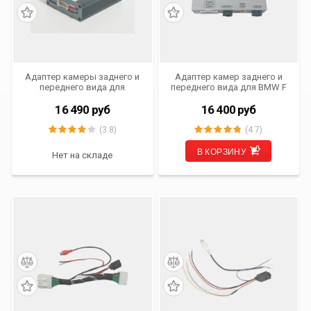
Адаптер камеры заднего и
Адаптер камер заднего и
переднего вида для
переднего вида для BMW F
Mercedes Benz NTG 4.5
серии
Audio 20
16 490
руб
16 400
руб
(3.8)
(4.7)
В КОРЗИНУ
Нет на складе