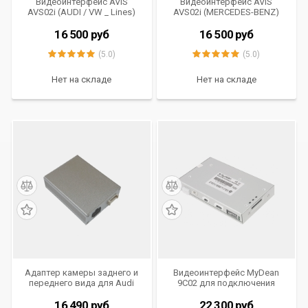
Видеоинтерфейс AVIS
Видеоинтерфейс AVIS
AVS02i (AUDI / VW _ Lines)
AVS02i (MERCEDES-BENZ)
для подключения камер
для подключения камер
переднего и заднего вида
переднего и заднего вида
16 500
руб
16 500
руб
(5.0)
(5.0)
Нет на складе
Нет на складе
Адаптер камеры заднего и
Видеоинтерфейс MyDean
переднего вида для Audi
9C02 для подключения
A4/A5/Q5 с системой
камер переднего и заднего
Concert, Symphony
вида для Audi A4 (2008-), A5
16 490
руб
22 300
руб