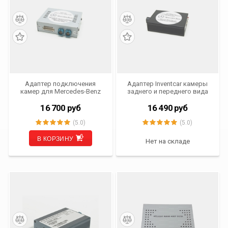
Адаптер подключения
Адаптер Inventcar камеры
камер для Mercedes-Benz
заднего и переднего вида
NTG 5.0 NTG 5.1 (2013- 2019
для Mercedes Benz NTG 4.5
г.в.) INVENTCAR IV-VI-5.0-5.1
Audio 20
16 700
руб
16 490
руб
(5.0)
(5.0)
В КОРЗИНУ
Нет на складе