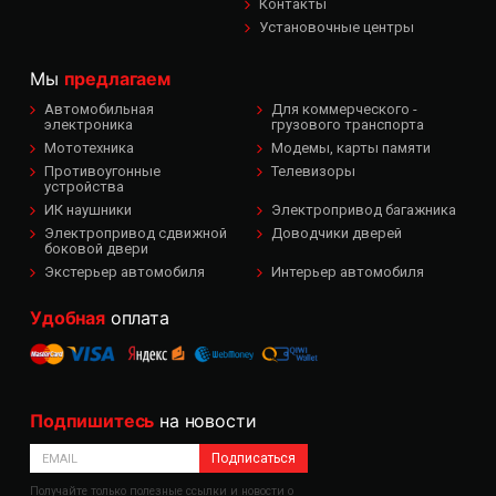
Контакты
Установочные центры
Мы
предлагаем
Автомобильная
Для коммерческого -
электроника
грузового транспорта
Мототехника
Модемы, карты памяти
Противоугонные
Телевизоры
устройства
ИК наушники
Электропривод багажника
Электропривод сдвижной
Доводчики дверей
боковой двери
Экстерьер автомобиля
Интерьер автомобиля
Удобная
оплата
Подпишитесь
на новости
Подписаться
Получайте только полезные ссылки и новости о