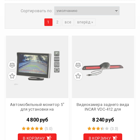
Сортировать по:
1
2
все
вперёд »
Автомобильный монитор 5"
Видеокамера заднего вида
для установки на
INCAR VDC-412 для
приборную панель
MERCEDES SPRINTER /
AVS0500BM
VOLKSWAGEN CRAFTER
4 800
руб
8 240
руб
(5.0)
(3.3)
В КОРЗИНУ
В КОРЗИНУ