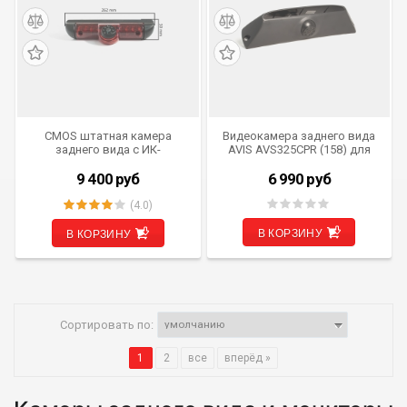
CMOS штатная камера
Видеокамера заднего вида
заднего вида с ИК-
AVIS AVS325CPR (158) для
подсветкой AVIS Electronics
IVECO DAILY
AVS325CPR (#157) для
9 400
руб
6 990
руб
CITROEN/ FIAT/ PEUGEOT
(4.0)
В КОРЗИНУ
В КОРЗИНУ
Сортировать по:
1
2
все
вперёд »