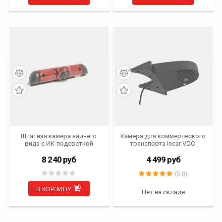
Штатная камера заднего
Камера для коммерческого
вида с ИК-подсветкой
транспорта Incar VDC-
INCAR VDC-413 для CITROEN/
411MHD VW Crafter I (06-16),
FIAT/ PEUGEOT
Ford, Fiat, Mercedes, Peugeot,
8 240
руб
4 499
руб
Citroen
(5.0)
В КОРЗИНУ
Нет на складе