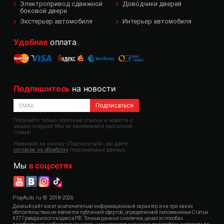
Электропривод сдвижной
Доводчики дверей
боковой двери
Экстерьер автомобиля
Интерьер автомобиля
Удобная
оплата
Подпишитесь
на новости
Подписаться
Получайте только полезные ссылки и новости о
наших скидках! Мы не занимаемся рассылкой
спама!
Нажимая на кнопку «Подписаться», вы даёте
согласие на обработку
персональных данных.
Мы
в соцсетях
PlayAuto.ru © 2018-2026
Данный сайт носит исключительно информационный характер и ни при каких
обстоятельствах не является публичной офертой, определяемой положениями Статьи
437 Гражданского кодекса РФ. Точные данные о наличии, ценах и способах