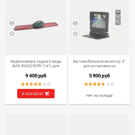
Видеокамера заднего вида
Автомобильный монитор 5"
AVIS AVS325CPR (141) для
для установки на
MERCEDES SPRINTER-
приборную панель AVIS
VOLKSWAGEN CRAFTER
AVS0534BM с
9 400
руб
5 900
руб
автоматическим приводом
(5.0)
(5.0)
В КОРЗИНУ
Нет на складе