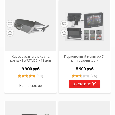
Камера заднего вида на
Парковочный монитор 5"
крышу SWAT VDC-411 для
для грузовиков и
автомобилей MERCEDES-
автобусов AVS0555BM
BENZ/ VOLKSWAGEN и
(AHD/CVBS)
9 900
руб
8 900
руб
другого коммерческого
транспорта
(5.0)
(2.5)
В КОРЗИНУ
Нет на складе