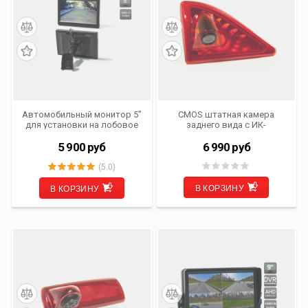
Автомобильный монитор 5"
CMOS штатная камера
для установки на лобовое
заднего вида с ИК-
стекло AVIS Electronics
подсветкой AVIS Electronics
AVS0504BM
AVS325CPR (#182) для
5 900
руб
6 990
руб
RENAULT MASTER
(5.0)
В КОРЗИНУ
В КОРЗИНУ