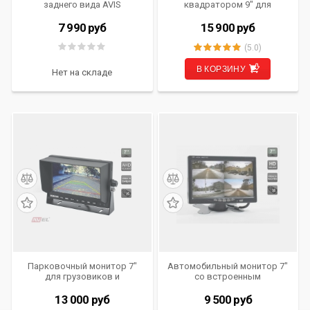
заднего вида AVIS
квадратором 9" для
AVS325CPR (107 CMOS)
грузовиков и автобусов
AVS0905DVR
7 990
руб
15 900
руб
(5.0)
В КОРЗИНУ
Нет на складе
Парковочный монитор 7"
Автомобильный монитор 7"
для грузовиков и
со встроенным
автобусов AVS4714BM
квадратором для
(AHD)
установки на приборную
13 000
руб
9 500
руб
панель AVIS AVS4715BM