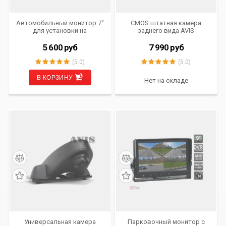
Автомобильный монитор 7"
CMOS штатная камера
для установки на
заднего вида AVIS
приборную панель AVIS
AVS325CPR для MERCEDES
AVS0704BM
SPRINTER (107)
5 600
руб
7 990
руб
(5.0)
(5.0)
В КОРЗИНУ
Нет на складе
Универсальная камера
Парковочный монитор с