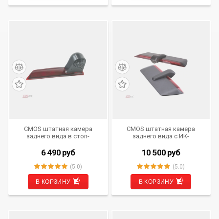
CMOS штатная камера
CMOS штатная камера
заднего вида в стоп-
заднего вида с ИК-
сигнале AVS325CPR (#205)
подсветкой AVS325CPR
для автомобилей FORD
(#193) для автомобилей
6 490
руб
10 500
руб
VOLKSWAGEN
(5.0)
(5.0)
В КОРЗИНУ
В КОРЗИНУ