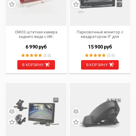
CMOS штатная камера
Парковочный монитор с
заднего вида с ИК-
квадратором 9" для
подсветкой AVIS Electronics
грузовиков и автобусов
AVS325CPR (#178) для
AVS0904BM (AHD)
6 990
руб
15 900
руб
RENAULT TRAFIC (X82) (2014-
2016), OPEL VIVARO B
(5.0)
(5.0)
(2014-...)
В КОРЗИНУ
В КОРЗИНУ