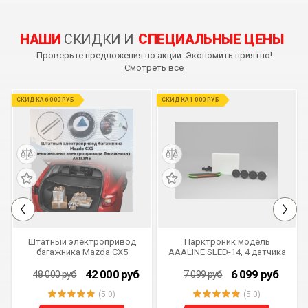
НАШИ
СКИДКИ И
СПЕЦИАЛЬНЫЕ ЦЕНЫ
Проверьте предложения по акции. Экономить приятно!
Смотреть все
СКИДКА 6 000 РУБ
СКИДКА 1 000 РУБ
Штатный электропривод
Парктроник модель
багажника Mazda CX5
AAALINE SLED-14, 4 датчика
(ремкомплект
электропривода
42 000
руб
6 099
руб
48 000
руб
7 099
руб
багажника) AVILINE MOTOR-
CX5
(5.0)
(5.0)