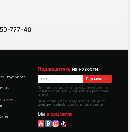
 50-777-40
Подпишитесь
на новости
о - грузового
Подписаться
амяти
Получайте только полезные ссылки и новости о
наших скидках! Мы не занимаемся рассылкой
спама!
агажника
Нажимая на кнопку «Подписаться», вы даёте
согласие на обработку
персональных данных.
й
Мы
в соцсетях
биля