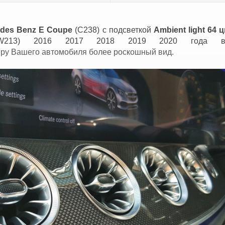
des Benz E Coupe
(C238) с подсветкой
Ambient light
64 ц
13) 2016 2017 2018 2019 2020 года вып
еру Вашего автомобиля более роскошный вид.