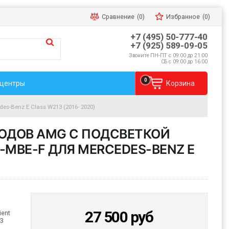
Сравнение
(0)
Избранное
(0)
+7 (495) 50-777-40
+7 (925) 589-09-05
Звоните ПН-ПТ с 09:00 до 21:00
СБ с 09:00 до 16:00
0
 центры
Корзина
es-Benz E Class W213 (2016- 2020)
ОДОВ AMG C ПОДСВЕТКОЙ
R-MBE-F ДЛЯ MERCEDES-BENZ E
)
27 500
руб
ent
13