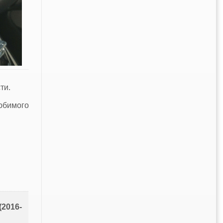
ти.
юбимого
(2016-