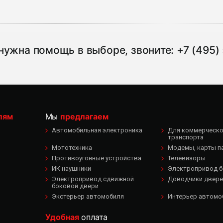
нужна помощь в выборе, звоните:
+7 (495)
лям
Мы
предлагаем
Автомобильная электроника
Для коммерческог
транспорта
Мототехника
Модемы, карты п
Противоугонные устройства
Телевизоры
ИК наушники
Электропривод б
Электропривод сдвижной
Доводчики двере
боковой двери
Экстерьер автомобиля
Интерьер автомо
Удобная
оплата