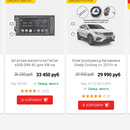
СКИДКА 2 800 РУБ
СКИДКА 4 910 РУБ
Штатная магнитола FarCar
Электропривод багажника
s300-SIM 4G для VW на
Geely Coolray от 2019 г.в.
Android (RG042)
Inventcar IV-BG-GE-CLR19
SMARTLIFT (комплект для
33 450
руб
29 990
руб
36 250
руб
34 900
руб
установки)
Код:
RG042
Склад: много
Код:
IV-TG-GE-CLR19
Склад: много
(4.0)
(5.0)
В КОРЗИНУ
В КОРЗИНУ