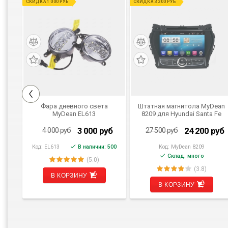
СКИДКА 1 000 РУБ
СКИДКА 3 300 РУБ
Фара дневного света
Штатная магнитола MyDean
INE
MyDean EL613
8209 для Hyundai Santa Fe
й
универсальная
2013+ на Android
руб
3 000
руб
24 200
руб
4 000
руб
27 500
руб
ого
Код:
EL613
В наличии: 500
Код:
MyDean 8209
Склад: много
(5.0)
(3.8)
В КОРЗИНУ
В КОРЗИНУ