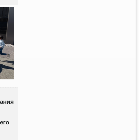
вания
его