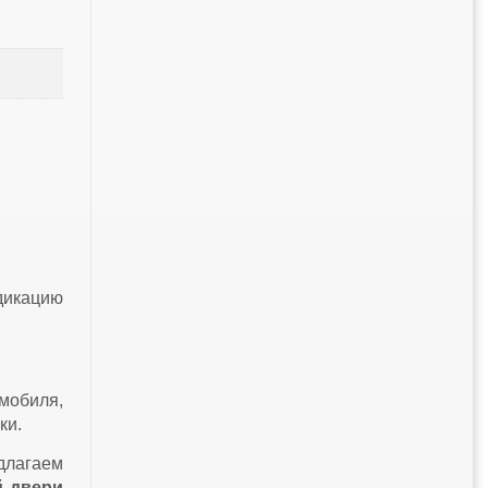
дикацию
омобиля,
ки.
лагаем
й двери