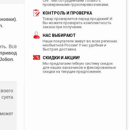
СНГ. Мы сотрудничаем только с
проверенными грузоперевозчиками.
КОНТРОЛЬ И ПРОВЕРКА
Товар проверяется перед продажей! И
новки)
.
Вы можете проверить комплектность
n
.
заказа при получении.
НАС ВЫБИРАЮТ
Наши покупатели живут во всех регионах
необъятной России! У нас удобная и
ить. Всё
быстрая доставка.
привод
СКИДКИ И АКЦИИ!
Jolion
.
Мы предлагаем гибкую систему скидок
для наших заказчиков и фиксированные
скидки на текущие предложения.
воего
 суета
может