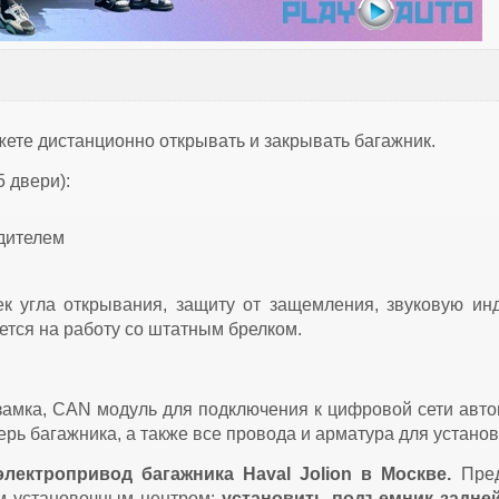
ете дистанционно открывать и закрывать багажник.
 двери):
дителем
к угла открывания, защиту от защемления, звуковую ин
тся на работу со штатным брелком.
 замка, CAN модуль для подключения к цифровой сети авт
ерь багажника, а также все провода и арматура для установ
лектропривод багажника Haval Jolion
в Москве.
Пред
м установочным центром:
установить подъемник задне