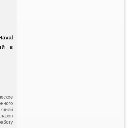
Haval
ий в
ческое
нного
нкцией
апазон
работу