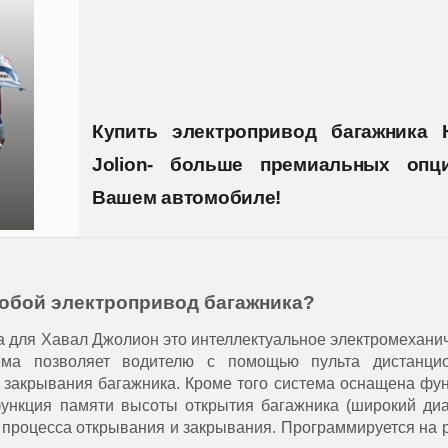
Купить электропривод багажника 
Jolion- больше премиальных опц
Вашем автомобиле!
собой электропривод багажника?
а для Хавал Джолион это интеллектуальное электромехани
ема позволяет водителю с помощью пульта дистанцио
 закрывания багажника. Кроме того система оснащена фу
функция памяти высоты открытия багажника (широкий ди
я процесса открывания и закрывания. Программируется на 