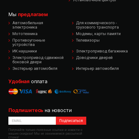
Мы
предлагаем
Автомобильная
Для коммерческого -
электроника
грузового транспорта
Мототехника
Модемы, карты памяти
Противоугонные
Телевизоры
устройства
ИК наушники
Электропривод багажника
Электропривод сдвижной
Доводчики дверей
боковой двери
Экстерьер автомобиля
Интерьер автомобиля
Удобная
оплата
Подпишитесь
на новости
Подписаться
Получайте только полезные ссылки и новости о
наших скидках! Мы не занимаемся рассылкой
спама!