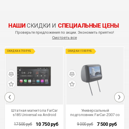
НАШИ
СКИДКИ И
СПЕЦИАЛЬНЫЕ ЦЕНЫ
Проверьте предложения по акции. Экономить приятно!
Смотреть все
СКИДКА 6 750 РУБ
СКИДКА 1 500 РУБ
Штатная магнитола FarCar
Универсальный
s185 Universal на Android
подголовник FarCar-Z007 со
(LX832)
встроенным DVD плеером и
LCD монитором (серый)
10 750
руб
7 500
руб
17 500
руб
9 000
руб