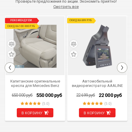
Проверьте предложения по акции. Экономить приятно!
Смотреть все
РЕКОМЕНДУЕМ
СКИДКА 699 РУБ
СКИДКА 100 000 РУБ
Капитанские оригинальные
Автомобильный
кресла для Mercedes Benz
видеорегистратор AAALINE
V-class W448 от 2024 г.в.
DVR-B универсальный
бежевые
скрытой установки
550 000
руб
22 000
руб
650 000
руб
22 699
руб
(5.0)
(5.0)
В КОРЗИНУ
В КОРЗИНУ