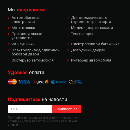
Мы
предлагаем
Автомобильная
Для коммерческого -
электроника
грузового транспорта
Мототехника
Модемы, карты памяти
Противоугонные
Телевизоры
устройства
ИК наушники
Электропривод багажника
Электропривод сдвижной
Доводчики дверей
боковой двери
Экстерьер автомобиля
Интерьер автомобиля
Удобная
оплата
Подпишитесь
на новости
Подписаться
Получайте только полезные ссылки и новости о
наших скидках! Мы не занимаемся рассылкой
спама!