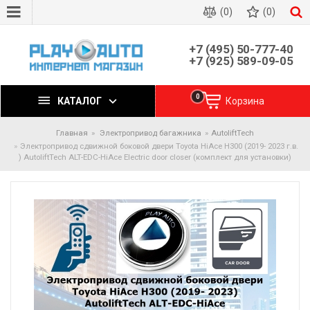
(0)
(0)
+7 (495) 50-777-40
+7 (925) 589-09-05
0
КАТАЛОГ
Корзина
Главная
Электропривод багажника
AutoliftTech
Электропривод сдвижной боковой двери Toyota HiAce H300 (2019- 2023 г.в.
) AutoliftTech ALT-EDC-HiAce Electric door closer (комплект для установки)