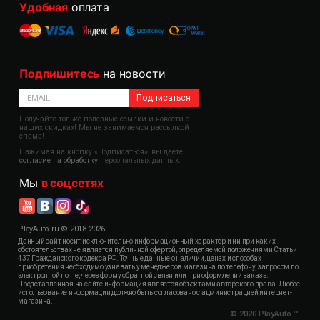
Удобная
оплата
Подпишитесь
на новости
Подписаться
Получайте только полезные ссылки и новости о
наших скидках! Мы не занимаемся рассылкой
спама!
Нажимая на кнопку «Подписаться», вы даёте
согласие на обработку
персональных данных.
Мы
в соцсетях
PlayAuto.ru © 2018-2026
Данный сайт носит исключительно информационный характер и ни при каких
обстоятельствах не является публичной офертой, определяемой положениями Статьи
437 Гражданского кодекса РФ. Точные данные о наличии, ценах и способах
приобретения необходимо узнавать у менеджеров магазина по телефону, запросом по
электронной почте, через форму обратной связи или при оформлении заказа.
Представленная на сайте информация является объектами авторского права. Любое
использование информации должно быть согласовано с администрацией интернет-
магазина.
© 2020 PlayAuto ™