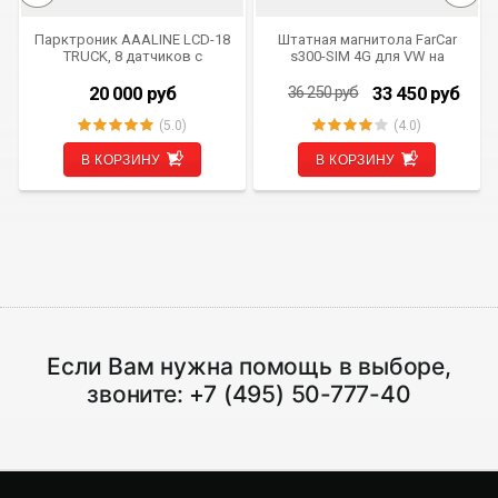
Парктроник AAALINE LCD-18
Штатная магнитола FarCar
TRUCK, 8 датчиков с
s300-SIM 4G для VW на
удлиненными проводами до
Android (RG042)
7,6 метров
20 000
руб
33 450
руб
36 250
руб
(5.0)
(4.0)
В КОРЗИНУ
В КОРЗИНУ
Если Вам нужна помощь в выборе,
звоните:
+7 (495) 50-777-40