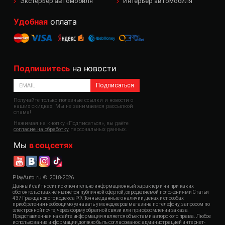
Экстерьер автомобиля
Интерьер автомобиля
Удобная
оплата
Подпишитесь
на новости
Подписаться
Получайте только полезные ссылки и новости о
наших скидках! Мы не занимаемся рассылкой
спама!
Нажимая на кнопку «Подписаться», вы даёте
согласие на обработку
персональных данных.
Мы
в соцсетях
PlayAuto.ru © 2018-2026
Данный сайт носит исключительно информационный характер и ни при каких
обстоятельствах не является публичной офертой, определяемой положениями Статьи
437 Гражданского кодекса РФ. Точные данные о наличии, ценах и способах
приобретения необходимо узнавать у менеджеров магазина по телефону, запросом по
электронной почте, через форму обратной связи или при оформлении заказа.
Представленная на сайте информация является объектами авторского права. Любое
использование информации должно быть согласовано с администрацией интернет-