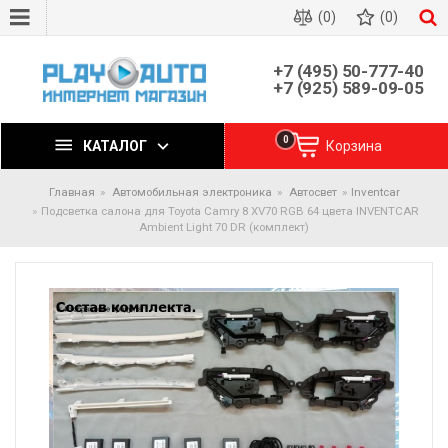
(0)
(0)
+7 (495) 50-777-40
+7 (925) 589-09-05
0
КАТАЛОГ
Корзина
Главная
Автомобильная электроника
Автосвет
Inventcar
Подсветка салона для Toyota Camry 8 XV70 RGB 64 цвета INVENTCAR
Ambient Light 70 DR (комплект)