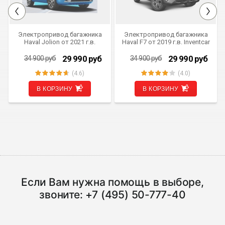
СКИДКА 4 910 РУБ
Электропривод багажника
Электропривод багажника
Haval Jolion от 2021 г.в.
Haval F7 от 2019 г.в. Inventcar
INVENTCAR IV-TG-HAV-JLN
IV-BG-HAV-F7 SMARTLIFT
(комплект для установки)
(комплект для установки)
29 990
руб
29 990
руб
34 900
руб
34 900
руб
(4.6)
(4.0)
В КОРЗИНУ
В КОРЗИНУ
Если Вам нужна помощь в выборе,
звоните:
+7 (495) 50-777-40