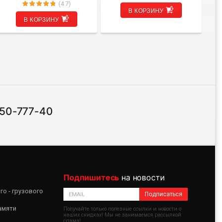
(4.7)
В КОРЗИНУ
В КОРЗИНУ
 50-777-40
Подпишитесь
на новости
о - грузового
Подписаться
амяти
Получайте только полезные ссылки и новости о
наших скидках! Мы не занимаемся рассылкой
спама!