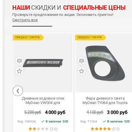
НАШИ
СКИДКИ И
СПЕЦИАЛЬНЫЕ ЦЕНЫ
Проверьте предложения по акции. Экономить приятно!
Смотреть все
СКИДКА 1 200 РУБ
СКИДКА 1 100 РУБ
Дневные ходовые огни
Фара дневного света
MyDean VW004 для
MyDean TY064 для Toyota
Volkswagen Golf VI (2008-
Corolla 2010
2009)
уб
4 000
руб
3 000
руб
5 200
руб
4 100
руб
Код:
VW004L
В наличии: 500
Код:
TY064
В наличии: 500
(2.0)
(5.0)