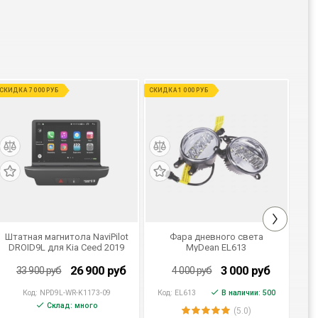
СКИДКА 7 000 РУБ
СКИДКА 1 000 РУБ
Штатная магнитола NaviPilot
Фара дневного света
DROID9L для Kia Ceed 2019
MyDean EL613
9"
универсальная
26 900
руб
3 000
руб
33 900
руб
4 000
руб
1
Код:
NPD9L-WR-K1173-09
Код:
EL613
В наличии: 500
Код:
Склад: много
(5.0)