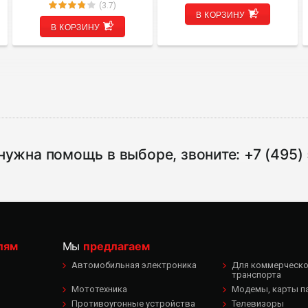
(3.7)
В КОРЗИНУ
В КОРЗИНУ
нужна помощь в выборе, звоните:
+7 (495)
лям
Мы
предлагаем
Автомобильная электроника
Для коммерческог
транспорта
Мототехника
Модемы, карты п
Противоугонные устройства
Телевизоры