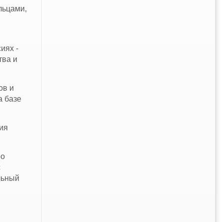
льцами,
иях -
тва и
ов и
а базе
ия
ео
с
льный