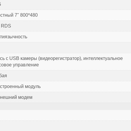
б
стный 7" 800*480
с RDS
тиязычность
сь с USB камеры (видеорегистратор), интеллектуальное
совое управление
бая
встроенный модуль
внешний модем