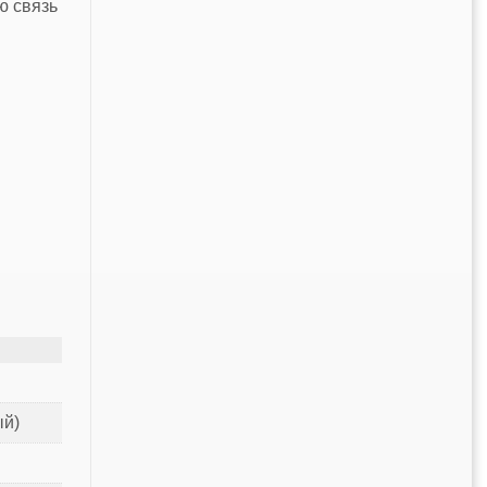
ю связь
ый)