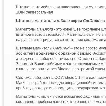
Штатная автомобильная навигационная мультимеди
1DIN Универсальная
Штатные магнитолы
roXimo
серии
Car
Droid
на 
Магнитолы
Car
Droid
- это новейшее поколение шт
штатное место автомобиля. Магнитола отлично вп
на руле и интегрируется со штатными системами 
Штатные магнитолы
Car
Droid
– это не просто мул
ассистент водителя с обратной связью
. Ассис
это сделать наиболее оптимально. Ответит на Ваши
Запомнит Ваши любимые и часто посещаемые мест
книге и позвонит через Bluetooth по громкой связ
Система работает на ОС Android 5.1, что дает во
Market, разработанных для операционной системы
пробок, дорожную информацию, предупреждать о к
Магнитолы комплектуются всеми необходимыми пе
составляет проблем даже тех, кто ранее не имел 