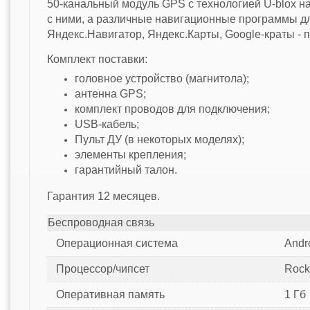
50-канальный модуль GPS с технологией U-blox на
с ними, а различные навигационные программы для A
Яндекс.Навигатор, Яндекс.Карты, Google-краты - 
Комплект поставки:
головное устройство (магнитола);
антенна GPS;
комплект проводов для подключения;
USB-кабель;
Пульт ДУ (в некоторых моделях);
элементы крепления;
гарантийный талон.
Гарантия 12 месяцев.
Беспроводная связь
Операционная система
Andro
Процессор/чипсет
Rock
Оперативная память
1 Гб