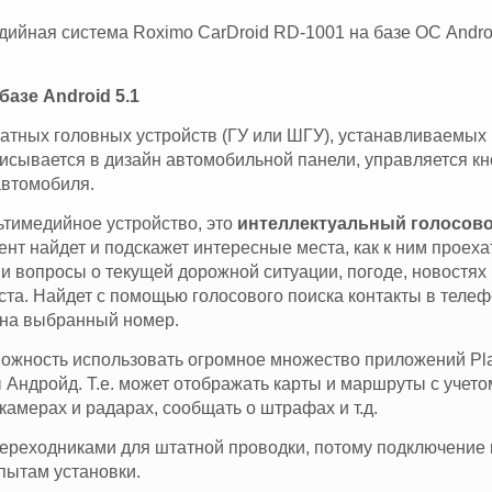
йная система Roximo CarDroid RD-1001 на базе ОС Androi
базе Android 5.1
атных головных устройств (ГУ или ШГУ), устанавливаемых 
исывается в дизайн автомобильной панели, управляется к
автомобиля.
ьтимедийное устройство, это
интеллектуальный голосов
тент найдет и подскажет интересные места, как к ним проехат
 вопросы о текущей дорожной ситуации, погоде, новостях и
а. Найдет с помощью голосового поиска контакты в теле
и на выбранный номер.
зможность использовать огромное множество приложений Pl
 Андройд. Т.е. может отображать карты и маршруты с учето
амерах и радарах, сообщать о штрафах и т.д.
реходниками для штатной проводки, потому подключение 
опытам установки.