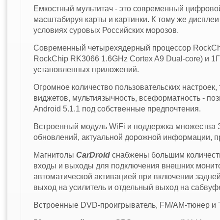
Емкостный мультитач - это современный цифровой
масштабируя карты и картинки. К тому же диспле
условиях суровых Российских морозов.
Современный четырехядерный процессор RockChip
RockChip RK3066 1.6GHz Cortex A9 Dual-core) и 1
установленных приложений.
Огромное количество пользовательских настроек, т
виджетов, мультиязычность, всеформатность - по
Android 5.1.1 под собственные предпочтения.
Встроенный модуль WiFi и поддержка множества 3
обновлений, актуальной дорожной информации, п
Магнитолы
Car
Droid
снабжены большим количеств
входы и выходы для подключения внешних монито
автоматической активацией при включении задней 
выход на усилитель и отдельный выход на сабвуф
Встроенные DVD-проигрыватель, FM/AM-тюнер и ТВ