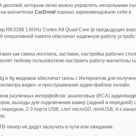
 дисплей, которым легко можно управлять несколькими па
и на магнитолах
Car
Droid
хорошо зарекомендовали себя в
 RK3188 1.6GHz Cortex A9 Quad-Core (в предыдущих верс
Гб оперативной памяти обеспечат надежную работу устройс
аких как смена логотипа, заставки, настройка рабочих стол
зволят любому пользователю настроить работу магнитолы н
g и 4g модемов обеспечат связь с Интернетом для получен
росмотра видео- и прослушивания аудио-файлов онлайн.
ом различных интерфейсов: аналоговые (RCA) аудио/вид
ров, выходы для подключения камер (задней и передней) 
передачи, 2-3 порта USB, слот microSD, miniUSB, 4-х кана
ер.
-тюнер не дадут заскучать в пути или ожидании.