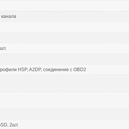
4 канала
шт.
профили HSP, A2DP, соединение с OBD2
oSD, 2шт.