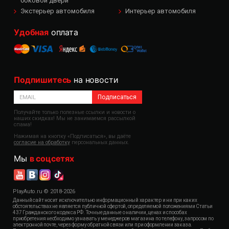
боковой двери
Экстерьер автомобиля
Интерьер автомобиля
Удобная
оплата
Подпишитесь
на новости
Подписаться
Получайте только полезные ссылки и новости о
наших скидках! Мы не занимаемся рассылкой
спама!
Нажимая на кнопку «Подписаться», вы даёте
согласие на обработку
персональных данных.
Мы
в соцсетях
PlayAuto.ru © 2018-2026
Данный сайт носит исключительно информационный характер и ни при каких
обстоятельствах не является публичной офертой, определяемой положениями Статьи
437 Гражданского кодекса РФ. Точные данные о наличии, ценах и способах
приобретения необходимо узнавать у менеджеров магазина по телефону, запросом по
электронной почте, через форму обратной связи или при оформлении заказа.